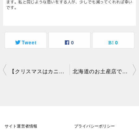
ます。私と同じような思いをする人が、少しでも減ってくれれば幸い
です。
Tweet
0
0
【クリスマスはカニ鍋】開封して失敗だと思ったカニは、鍋にしたら意外と美味しい
北海道のお土産店で騙された！店頭と全然ちがう小さなカニが届きガッカリ
投
稿
ナ
ビ
ゲ
ー
シ
ョ
サイト運営者情報
プライバシーポリシー
ン