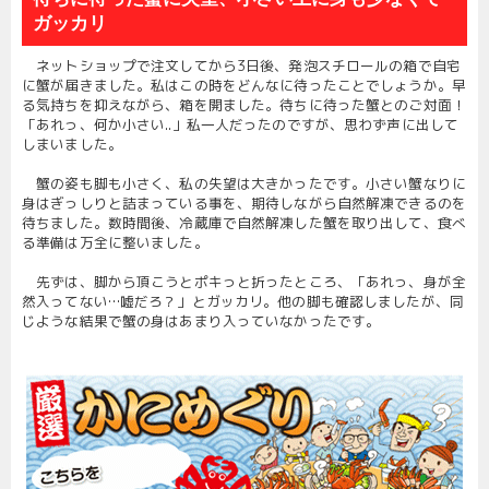
ガッカリ
ネットショップで注文してから3日後、発泡スチロールの箱で自宅
に蟹が届きました。私はこの時をどんなに待ったことでしょうか。早
る気持ちを抑えながら、箱を開ました。待ちに待った蟹とのご対面！
「あれっ、何か小さい..」私一人だったのですが、思わず声に出して
しまいました。
蟹の姿も脚も小さく、私の失望は大きかったです。小さい蟹なりに
身はぎっしりと詰まっている事を、期待しながら自然解凍できるのを
待ちました。数時間後、冷蔵庫で自然解凍した蟹を取り出して、食べ
る準備は万全に整いました。
先ずは、脚から頂こうとポキっと折ったところ、「あれっ、身が全
然入ってない…嘘だろ？」とガッカリ。他の脚も確認しましたが、同
じような結果で蟹の身はあまり入っていなかったです。