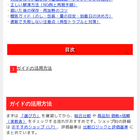
・
正しい解凍方法（NG例と再現手順）
・
届いた後の保存・再加熱のコツ
・
贈答ガイド（のし・包装・量の目安・到着日の決め方）
・
通販で失敗しない注意点（典型トラブルと対策）
目次
ガイドの活用方法
ガイドの活用方法
まずは
「選び方」
を確認してから、
総合比較
や
商品別 価格×信頼
（実数表）
をチェックする流れがおすすめです。ショップ別の詳細
は
おすすめショップ（LP）
、評価基準は
比較ロジックと評価基準
に
まとめています。