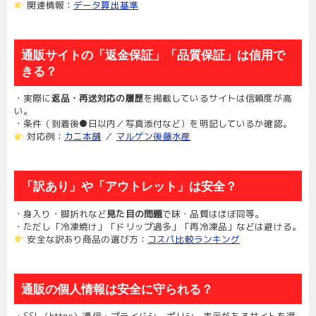
関連情報：
データ算出基準
通販サイトの「返金保証」「品質保証」は信用で
きる？
・実際に
返品・再送対応の履歴
を掲載しているサイトは信頼度が高
い。
・条件（到着後●日以内／写真添付など）を明記しているか確認。
対応例：
カニ本舗
／
マルゲン後藤水産
「訳あり」や「アウトレット」は安全？
・身入り・脚折れなど
見た目の問題
で味・品質はほぼ同等。
・ただし「冷凍焼け」「ドリップ過多」「再冷凍品」などは避ける。
安全な訳あり商品の選び方：
コスパ比較ランキング
通販の個人情報は安全に守られる？