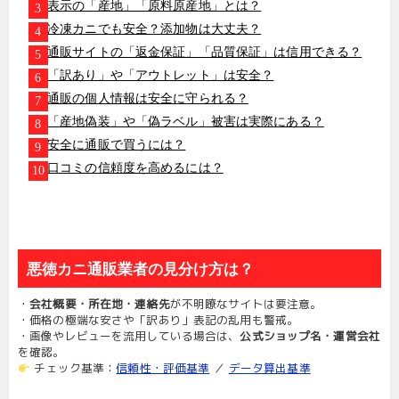
表示の「産地」「原料原産地」とは？
冷凍カニでも安全？添加物は大丈夫？
通販サイトの「返金保証」「品質保証」は信用できる？
「訳あり」や「アウトレット」は安全？
通販の個人情報は安全に守られる？
「産地偽装」や「偽ラベル」被害は実際にある？
安全に通販で買うには？
口コミの信頼度を高めるには？
悪徳カニ通販業者の見分け方は？
・
会社概要・所在地・連絡先
が不明瞭なサイトは要注意。
・価格の極端な安さや「訳あり」表記の乱用も警戒。
・画像やレビューを流用している場合は、
公式ショップ名・運営会社
を確認。
チェック基準：
信頼性・評価基準
／
データ算出基準