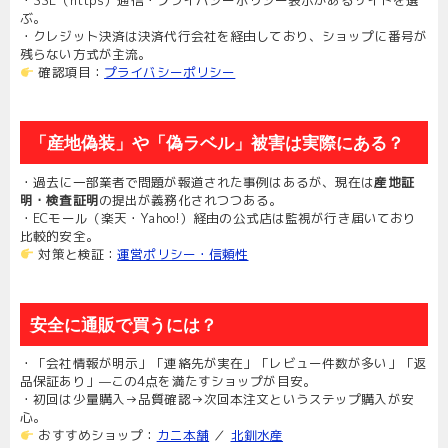
・SSL（https）通信・プライバシーポリシー表示があるサイトを選
ぶ。
・クレジット決済は決済代行会社を経由しており、ショップに番号が
残らない方式が主流。
確認項目：
プライバシーポリシー
「産地偽装」や「偽ラベル」被害は実際にある？
・過去に一部業者で問題が報道された事例はあるが、現在は
産地証
明・検査証明
の提出が義務化されつつある。
・ECモール（楽天・Yahoo!）経由の公式店は監視が行き届いており
比較的安全。
対策と検証：
運営ポリシー・信頼性
安全に通販で買うには？
・「会社情報が明示」「連絡先が実在」「レビュー件数が多い」「返
品保証あり」—この4点を満たすショップが目安。
・初回は少量購入→品質確認→次回本注文というステップ購入が安
心。
おすすめショップ：
カニ本舗
／
北釧水産