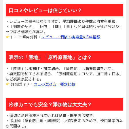
口コミやレビューは信じていい？
・レビューは参考になりますが、
平均評価より件数と内容
を重視。
・「到着の早さ」「梱包」「味」「量」など具体的な記述が多いショ
ップほど信頼性が高い。
口コミ傾向分析：
レビュー・価格・検索量の5年推移
表示の「産地」「原料原産地」とは？
・「産地」は
水揚げ・加工場所
、「原産地」は
漁獲海域
を示す。
・複数国で加工される場合、「原料原産地：ロシア、加工地：日本」
など複数表記される。
詳細ガイド：
カニの選び方・種類比較
冷凍カニでも安全？添加物は大丈夫？
・適切に急速冷凍されていれば
品質・衛生面は安全
。
・添加物（酸化防止剤・調味液）は保存安定のためで、使用基準内な
ら問題なし。