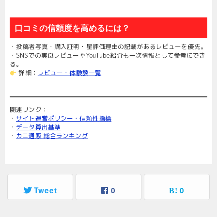
口コミの信頼度を高めるには？
・投稿者写真・購入証明・星評価理由の記載があるレビューを優先。
・SNSでの実食レビューやYouTube紹介も一次情報として参考にでき
る。
詳細：
レビュー・体験談一覧
関連リンク：
・
サイト運営ポリシー・信頼性指標
・
データ算出基準
・
カニ通販 総合ランキング
Tweet
0
0